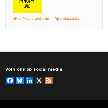
https://vacatureforum.nl/@alblasserdam
Volg ons op social media:
F
Bl
Li
X
F
a
u
n
e
c
e
k
e
e
s
e
d