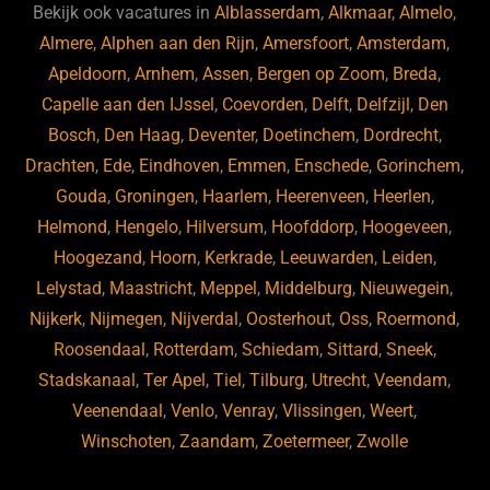
b
ky
dI
Bekijk ook vacatures in
Alblasserdam
,
Alkmaar
,
Almelo
,
o
n
Almere
,
Alphen aan den Rijn
,
Amersfoort
,
Amsterdam
,
Apeldoorn
,
Arnhem
,
Assen
,
Bergen op Zoom
,
Breda
,
o
Capelle aan den IJssel
,
Coevorden
,
Delft
,
Delfzijl
,
Den
k
Bosch
,
Den Haag
,
Deventer
,
Doetinchem
,
Dordrecht
,
Drachten
,
Ede
,
Eindhoven
,
Emmen
,
Enschede
,
Gorinchem
,
Gouda
,
Groningen
,
Haarlem
,
Heerenveen
,
Heerlen
,
Helmond
,
Hengelo
,
Hilversum
,
Hoofddorp
,
Hoogeveen
,
Hoogezand
,
Hoorn
,
Kerkrade
,
Leeuwarden
,
Leiden
,
Lelystad
,
Maastricht
,
Meppel
,
Middelburg
,
Nieuwegein
,
Nijkerk
,
Nijmegen
,
Nijverdal
,
Oosterhout
,
Oss
,
Roermond
,
Roosendaal
,
Rotterdam
,
Schiedam
,
Sittard
,
Sneek
,
Stadskanaal
,
Ter Apel
,
Tiel
,
Tilburg
,
Utrecht
,
Veendam
,
Veenendaal
,
Venlo
,
Venray
,
Vlissingen
,
Weert
,
Winschoten
,
Zaandam
,
Zoetermeer
,
Zwolle