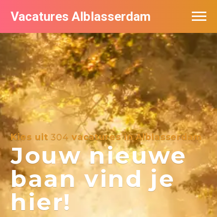
Vacatures Alblasserdam
Vacatures per bedrijf in Alblasserdam
De populairste vacatures in Alblasserdam
Kies uit
304
vacatures in Alblasserdam
Jouw nieuwe
baan vind je
hier!