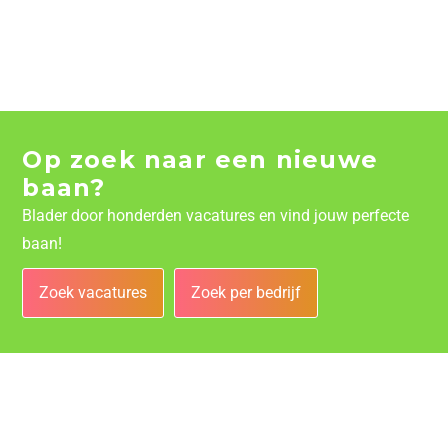
Op zoek naar een nieuwe
baan?
Blader door honderden vacatures en vind jouw perfecte
baan!
Zoek vacatures
Zoek per bedrijf