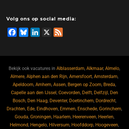
Volg ons op social media:
F
Bl
Li
X
F
a
u
n
e
c
e
k
e
e
s
e
d
b
ky
dI
Bekijk ook vacatures in
Alblasserdam
,
Alkmaar
,
Almelo
,
o
n
Almere
,
Alphen aan den Rijn
,
Amersfoort
,
Amsterdam
,
Apeldoorn
,
Arnhem
,
Assen
,
Bergen op Zoom
,
Breda
,
o
Capelle aan den IJssel
,
Coevorden
,
Delft
,
Delfzijl
,
Den
k
Bosch
,
Den Haag
,
Deventer
,
Doetinchem
,
Dordrecht
,
Drachten
,
Ede
,
Eindhoven
,
Emmen
,
Enschede
,
Gorinchem
,
Gouda
,
Groningen
,
Haarlem
,
Heerenveen
,
Heerlen
,
Helmond
,
Hengelo
,
Hilversum
,
Hoofddorp
,
Hoogeveen
,