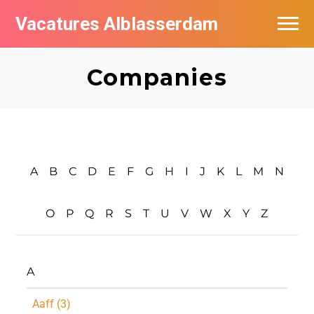
Vacatures Alblasserdam
Vacatures per bedrijf in Alblasserdam
Companies
De populairste vacatures in Alblasserdam
A
B
C
D
E
F
G
H
I
J
K
L
M
N
O
P
Q
R
S
T
U
V
W
X
Y
Z
A
Aaff (3)