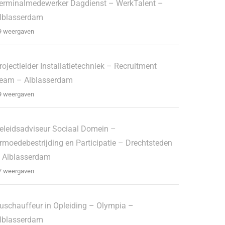
erminalmedewerker Dagdienst – WerkTalent –
lblasserdam
9 weergaven
rojectleider Installatietechniek – Recruitment
eam – Alblasserdam
9 weergaven
eleidsadviseur Sociaal Domein –
rmoedebestrijding en Participatie – Drechtsteden
 Alblasserdam
7 weergaven
uschauffeur in Opleiding – Olympia –
lblasserdam