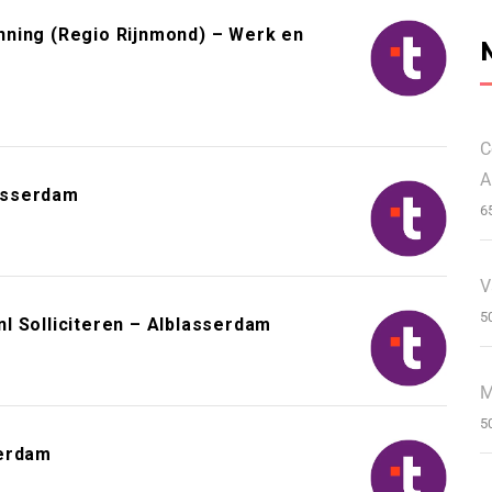
nning (Regio Rijnmond) – Werk en
C
A
asserdam
6
V
5
l Solliciteren – Alblasserdam
M
5
serdam