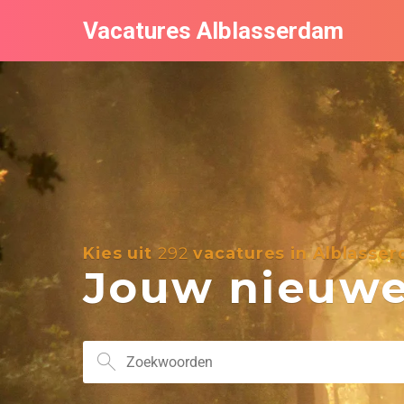
Vacatures Alblasserdam
Kies uit
292
vacatures in Alblasse
Jouw nieuwe 