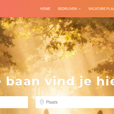
HOME
BEDRIJVEN
VACATURE PLA
rdam
baan vind je hie