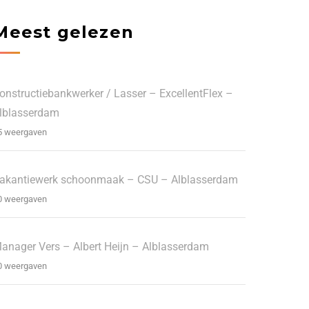
Meest gelezen
onstructiebankwerker / Lasser – ExcellentFlex –
lblasserdam
5 weergaven
akantiewerk schoonmaak – CSU – Alblasserdam
0 weergaven
anager Vers – Albert Heijn – Alblasserdam
0 weergaven