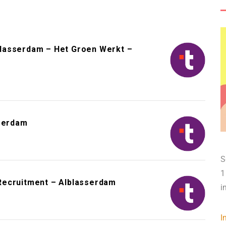
lasserdam – Het Groen Werkt –
sserdam
S
1
Recruitment – Alblasserdam
i
I