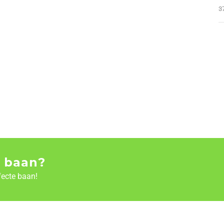
3
 baan?
fecte baan!