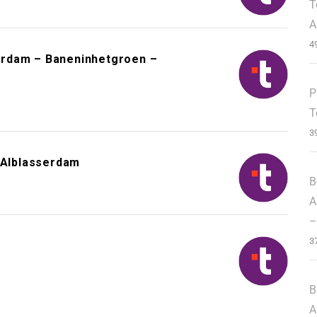
T
A
4
erdam – Baneninhetgroen –
P
T
3
– Alblasserdam
B
A
–
3
B
A