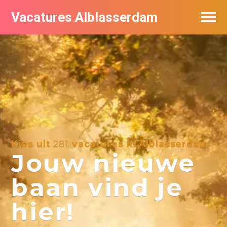
Vacatures Alblasserdam
Vacatures per bedrijf in Alblasserdam
De populairste vacatures in Alblasserdam
Kies uit
281
vacatures in Alblasserdam
Jouw nieuwe
baan vind je
hier!