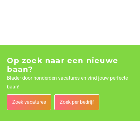
Op zoek naar een nieuwe
baan?
Blader door honderden vacatures en vind jouw perfecte
baan!
Zoek vacatures
Zoek per bedrijf