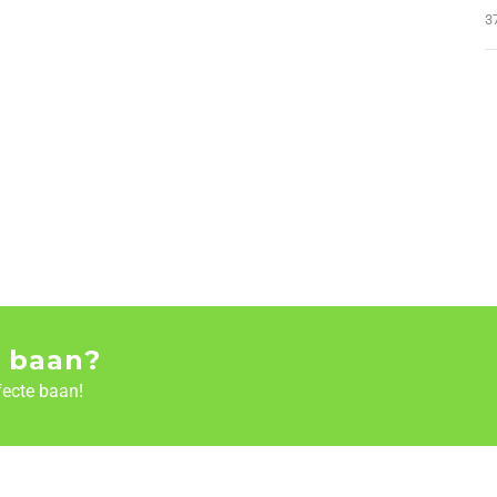
3
 baan?
fecte baan!