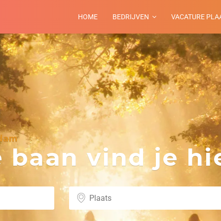
HOME
BEDRIJVEN
VACATURE PLA
rdam
baan vind je hie