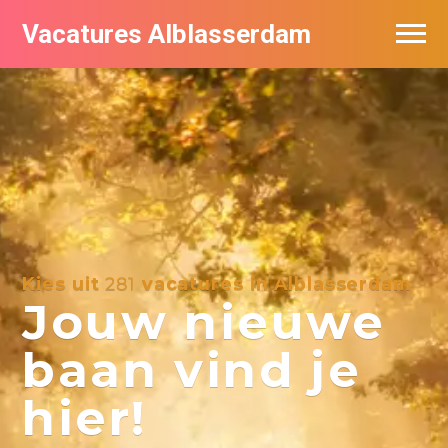
Vacatures Alblasserdam
Vacatures per bedrijf in Alblasserdam
De populairste vacatures in Alblasserdam
Kies uit
281
vacatures in Alblasserdam
Jouw nieuwe
baan vind je
hier!