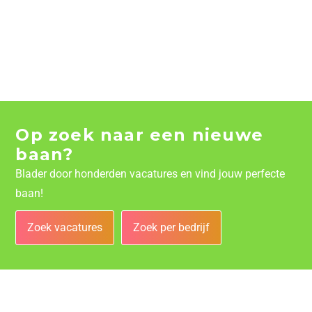
Op zoek naar een nieuwe
baan?
Blader door honderden vacatures en vind jouw perfecte
baan!
Zoek vacatures
Zoek per bedrijf