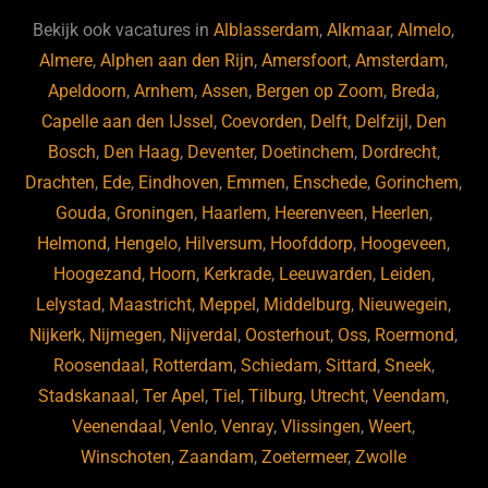
b
ky
dI
Bekijk ook vacatures in
Alblasserdam
,
Alkmaar
,
Almelo
,
o
n
Almere
,
Alphen aan den Rijn
,
Amersfoort
,
Amsterdam
,
Apeldoorn
,
Arnhem
,
Assen
,
Bergen op Zoom
,
Breda
,
o
Capelle aan den IJssel
,
Coevorden
,
Delft
,
Delfzijl
,
Den
k
Bosch
,
Den Haag
,
Deventer
,
Doetinchem
,
Dordrecht
,
Drachten
,
Ede
,
Eindhoven
,
Emmen
,
Enschede
,
Gorinchem
,
Gouda
,
Groningen
,
Haarlem
,
Heerenveen
,
Heerlen
,
Helmond
,
Hengelo
,
Hilversum
,
Hoofddorp
,
Hoogeveen
,
Hoogezand
,
Hoorn
,
Kerkrade
,
Leeuwarden
,
Leiden
,
Lelystad
,
Maastricht
,
Meppel
,
Middelburg
,
Nieuwegein
,
Nijkerk
,
Nijmegen
,
Nijverdal
,
Oosterhout
,
Oss
,
Roermond
,
Roosendaal
,
Rotterdam
,
Schiedam
,
Sittard
,
Sneek
,
Stadskanaal
,
Ter Apel
,
Tiel
,
Tilburg
,
Utrecht
,
Veendam
,
Veenendaal
,
Venlo
,
Venray
,
Vlissingen
,
Weert
,
Winschoten
,
Zaandam
,
Zoetermeer
,
Zwolle