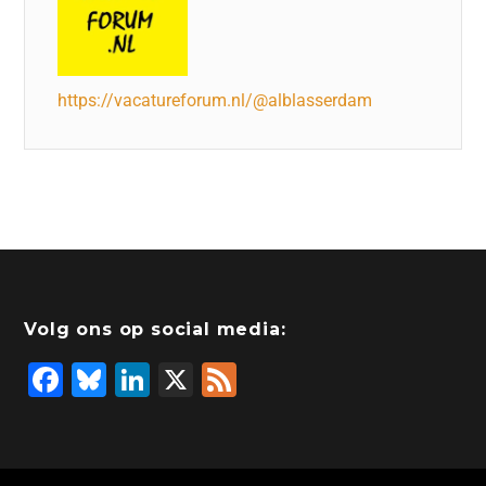
https://vacatureforum.nl/@alblasserdam
Volg ons op social media:
F
Bl
Li
X
F
a
u
n
e
c
e
k
e
e
s
e
d