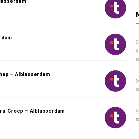
blasserdam
erdam
C
A
6
hap – Alblasserdam
M
5
V
tra-Groep – Alblasserdam
5