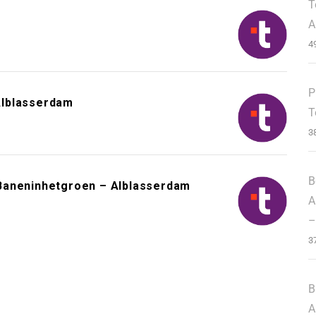
T
A
4
P
Alblasserdam
T
3
B
Baneninhetgroen – Alblasserdam
A
–
3
B
A