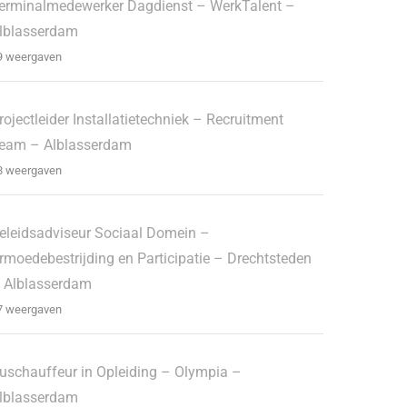
erminalmedewerker Dagdienst – WerkTalent –
lblasserdam
9 weergaven
rojectleider Installatietechniek – Recruitment
eam – Alblasserdam
8 weergaven
eleidsadviseur Sociaal Domein –
rmoedebestrijding en Participatie – Drechtsteden
 Alblasserdam
7 weergaven
uschauffeur in Opleiding – Olympia –
lblasserdam