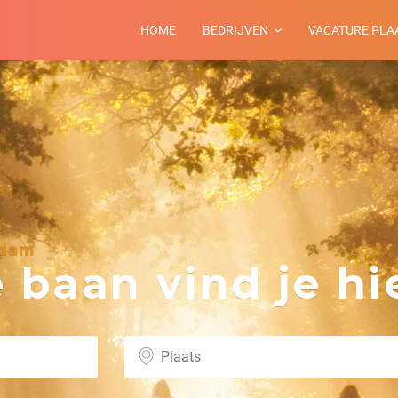
HOME
BEDRIJVEN
VACATURE PLA
rdam
baan vind je hie