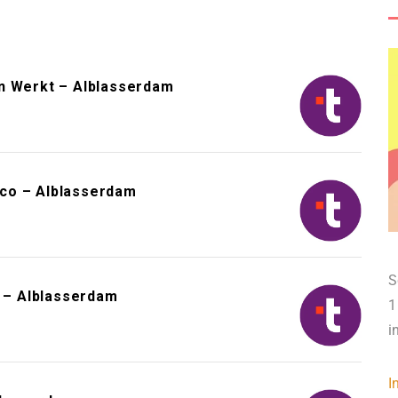
n Werkt – Alblasserdam
co – Alblasserdam
S
s – Alblasserdam
1
i
I