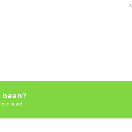
3
 baan?
fecte baan!