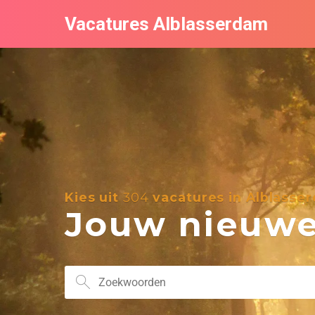
Vacatures Alblasserdam
Kies uit
304
vacatures in Alblasse
Jouw nieuwe 