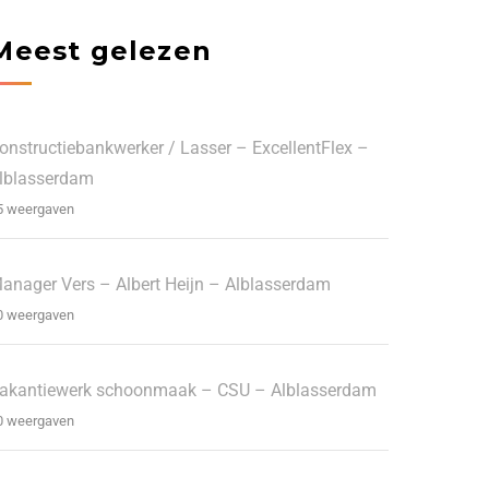
Meest gelezen
onstructiebankwerker / Lasser – ExcellentFlex –
lblasserdam
5 weergaven
anager Vers – Albert Heijn – Alblasserdam
0 weergaven
akantiewerk schoonmaak – CSU – Alblasserdam
0 weergaven