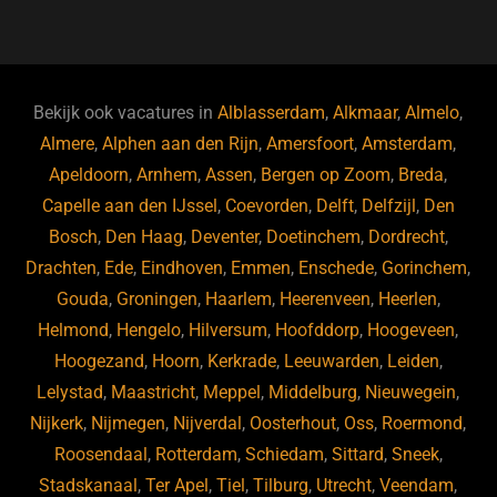
a
u
n
e
c
e
k
e
e
s
e
d
b
ky
dI
Bekijk ook vacatures in
Alblasserdam
,
Alkmaar
,
Almelo
,
o
n
Almere
,
Alphen aan den Rijn
,
Amersfoort
,
Amsterdam
,
Apeldoorn
,
Arnhem
,
Assen
,
Bergen op Zoom
,
Breda
,
o
Capelle aan den IJssel
,
Coevorden
,
Delft
,
Delfzijl
,
Den
k
Bosch
,
Den Haag
,
Deventer
,
Doetinchem
,
Dordrecht
,
Drachten
,
Ede
,
Eindhoven
,
Emmen
,
Enschede
,
Gorinchem
,
Gouda
,
Groningen
,
Haarlem
,
Heerenveen
,
Heerlen
,
Helmond
,
Hengelo
,
Hilversum
,
Hoofddorp
,
Hoogeveen
,
Hoogezand
,
Hoorn
,
Kerkrade
,
Leeuwarden
,
Leiden
,
Lelystad
,
Maastricht
,
Meppel
,
Middelburg
,
Nieuwegein
,
Nijkerk
,
Nijmegen
,
Nijverdal
,
Oosterhout
,
Oss
,
Roermond
,
Roosendaal
,
Rotterdam
,
Schiedam
,
Sittard
,
Sneek
,
Stadskanaal
,
Ter Apel
,
Tiel
,
Tilburg
,
Utrecht
,
Veendam
,