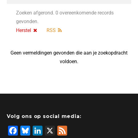
Zoeken afgerond. 0 overeenkomende records
gevonden.
Herstel
RSS
Geen vermeldingen gevonden die aan je zoekopdracht
voldoen.
Volg ons op social media:
F
Bl
Li
X
F