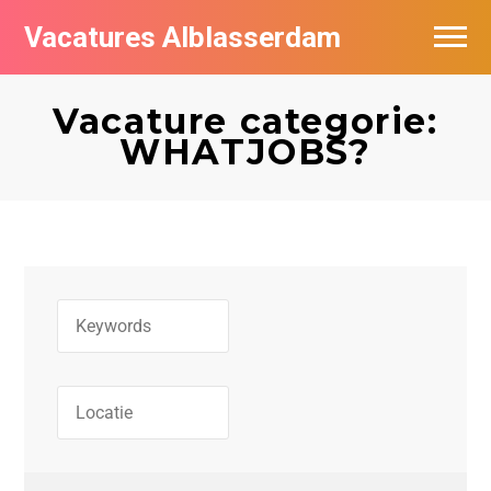
Vacatures Alblasserdam
Vacatures per bedrijf in Alblasserdam
Vacature categorie:
De populairste vacatures in Alblasserdam
WHATJOBS?