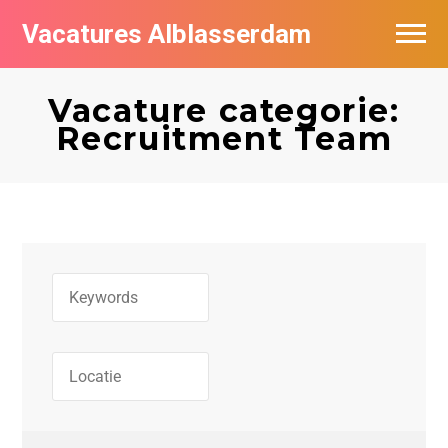
Vacatures Alblasserdam
Vacatures per bedrijf in Alblasserdam
Vacature categorie:
De populairste vacatures in Alblasserdam
Recruitment Team