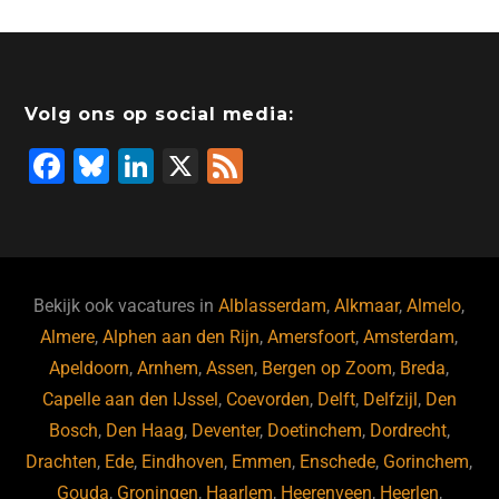
Volg ons op social media:
F
Bl
Li
X
F
a
u
n
e
c
e
k
e
e
s
e
d
b
ky
dI
Bekijk ook vacatures in
Alblasserdam
,
Alkmaar
,
Almelo
,
o
n
Almere
,
Alphen aan den Rijn
,
Amersfoort
,
Amsterdam
,
Apeldoorn
,
Arnhem
,
Assen
,
Bergen op Zoom
,
Breda
,
o
Capelle aan den IJssel
,
Coevorden
,
Delft
,
Delfzijl
,
Den
k
Bosch
,
Den Haag
,
Deventer
,
Doetinchem
,
Dordrecht
,
Drachten
,
Ede
,
Eindhoven
,
Emmen
,
Enschede
,
Gorinchem
,
Gouda
,
Groningen
,
Haarlem
,
Heerenveen
,
Heerlen
,