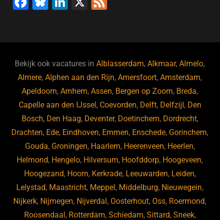
F
Bl
Li
X
F
a
u
n
e
c
e
k
e
e
s
e
d
b
ky
dI
Bekijk ook vacatures in
Alblasserdam
,
Alkmaar
,
Almelo
,
o
n
Almere
,
Alphen aan den Rijn
,
Amersfoort
,
Amsterdam
,
Apeldoorn
,
Arnhem
,
Assen
,
Bergen op Zoom
,
Breda
,
o
Capelle aan den IJssel
,
Coevorden
,
Delft
,
Delfzijl
,
Den
k
Bosch
,
Den Haag
,
Deventer
,
Doetinchem
,
Dordrecht
,
Drachten
,
Ede
,
Eindhoven
,
Emmen
,
Enschede
,
Gorinchem
,
Gouda
,
Groningen
,
Haarlem
,
Heerenveen
,
Heerlen
,
Helmond
,
Hengelo
,
Hilversum
,
Hoofddorp
,
Hoogeveen
,
Hoogezand
,
Hoorn
,
Kerkrade
,
Leeuwarden
,
Leiden
,
Lelystad
,
Maastricht
,
Meppel
,
Middelburg
,
Nieuwegein
,
Nijkerk
,
Nijmegen
,
Nijverdal
,
Oosterhout
,
Oss
,
Roermond
,
Roosendaal
,
Rotterdam
,
Schiedam
,
Sittard
,
Sneek
,