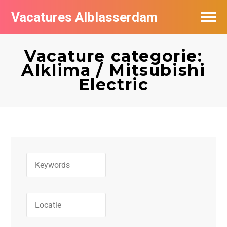
Vacatures Alblasserdam
Vacatures per bedrijf in Alblasserdam
Vacature categorie:
De populairste vacatures in Alblasserdam
Alklima / Mitsubishi
Electric