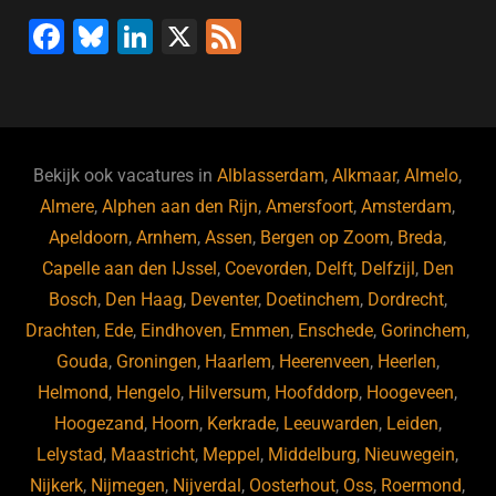
F
Bl
Li
X
F
a
u
n
e
c
e
k
e
e
s
e
d
b
ky
dI
Bekijk ook vacatures in
Alblasserdam
,
Alkmaar
,
Almelo
,
o
n
Almere
,
Alphen aan den Rijn
,
Amersfoort
,
Amsterdam
,
Apeldoorn
,
Arnhem
,
Assen
,
Bergen op Zoom
,
Breda
,
o
Capelle aan den IJssel
,
Coevorden
,
Delft
,
Delfzijl
,
Den
k
Bosch
,
Den Haag
,
Deventer
,
Doetinchem
,
Dordrecht
,
Drachten
,
Ede
,
Eindhoven
,
Emmen
,
Enschede
,
Gorinchem
,
Gouda
,
Groningen
,
Haarlem
,
Heerenveen
,
Heerlen
,
Helmond
,
Hengelo
,
Hilversum
,
Hoofddorp
,
Hoogeveen
,
Hoogezand
,
Hoorn
,
Kerkrade
,
Leeuwarden
,
Leiden
,
Lelystad
,
Maastricht
,
Meppel
,
Middelburg
,
Nieuwegein
,
Nijkerk
,
Nijmegen
,
Nijverdal
,
Oosterhout
,
Oss
,
Roermond
,