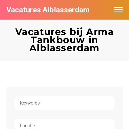
Vacatures Alblasserdam
Vacatures per bedrijf in Alblasserdam
Vacatures bij Arma
De populairste vacatures in Alblasserdam
Tankbouw in
Alblasserdam