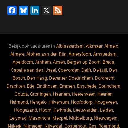
F
Bl
Li
X
F
a
u
n
e
c
e
k
e
e
s
e
d
b
ky
dI
Bekijk ook vacatures in
Alblasserdam
,
Alkmaar
,
Almelo
,
o
n
Almere
,
Alphen aan den Rijn
,
Amersfoort
,
Amsterdam
,
Apeldoorn
,
Arnhem
,
Assen
,
Bergen op Zoom
,
Breda
,
o
Capelle aan den IJssel
,
Coevorden
,
Delft
,
Delfzijl
,
Den
k
Bosch
,
Den Haag
,
Deventer
,
Doetinchem
,
Dordrecht
,
Drachten
,
Ede
,
Eindhoven
,
Emmen
,
Enschede
,
Gorinchem
,
Gouda
,
Groningen
,
Haarlem
,
Heerenveen
,
Heerlen
,
Helmond
,
Hengelo
,
Hilversum
,
Hoofddorp
,
Hoogeveen
,
Hoogezand
,
Hoorn
,
Kerkrade
,
Leeuwarden
,
Leiden
,
Lelystad
,
Maastricht
,
Meppel
,
Middelburg
,
Nieuwegein
,
Nijkerk
,
Nijmegen
,
Nijverdal
,
Oosterhout
,
Oss
,
Roermond
,