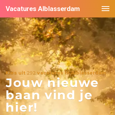
Vacatures Alblasserdam
Vacatures per bedrijf in Alblasserdam
De populairste vacatures in Alblasserdam
Kies uit
292
vacatures in Alblasserdam
Jouw nieuwe
baan vind je
hier!