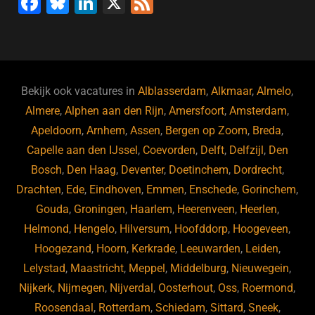
F
Bl
Li
X
F
a
u
n
e
c
e
k
e
e
s
e
d
b
ky
dI
Bekijk ook vacatures in
Alblasserdam
,
Alkmaar
,
Almelo
,
o
n
Almere
,
Alphen aan den Rijn
,
Amersfoort
,
Amsterdam
,
Apeldoorn
,
Arnhem
,
Assen
,
Bergen op Zoom
,
Breda
,
o
Capelle aan den IJssel
,
Coevorden
,
Delft
,
Delfzijl
,
Den
k
Bosch
,
Den Haag
,
Deventer
,
Doetinchem
,
Dordrecht
,
Drachten
,
Ede
,
Eindhoven
,
Emmen
,
Enschede
,
Gorinchem
,
Gouda
,
Groningen
,
Haarlem
,
Heerenveen
,
Heerlen
,
Helmond
,
Hengelo
,
Hilversum
,
Hoofddorp
,
Hoogeveen
,
Hoogezand
,
Hoorn
,
Kerkrade
,
Leeuwarden
,
Leiden
,
Lelystad
,
Maastricht
,
Meppel
,
Middelburg
,
Nieuwegein
,
Nijkerk
,
Nijmegen
,
Nijverdal
,
Oosterhout
,
Oss
,
Roermond
,
Roosendaal
,
Rotterdam
,
Schiedam
,
Sittard
,
Sneek
,