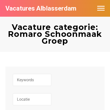
Vacatures Alblasserdam
Vacatures per bedrijf in Alblasserdam
Vacature categorie:
De populairste vacatures in Alblasserdam
Romaro Schoonmaak
Groep