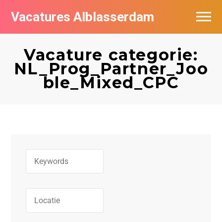
Vacatures Alblasserdam
Vacatures per bedrijf in Alblasserdam
Vacature categorie:
De populairste vacatures in Alblasserdam
NL_Prog_Partner_Joo
ble_Mixed_CPC