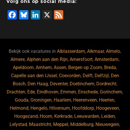
Volg ons op social media:
F
Bl
Li
X
F
a
u
n
e
c
e
k
e
e
s
e
d
b
ky
dI
Bekijk ook vacatures in
Alblasserdam
,
Alkmaar
,
Almelo
,
o
n
Almere
,
Alphen aan den Rijn
,
Amersfoort
,
Amsterdam
,
Apeldoorn
,
Arnhem
,
Assen
,
Bergen op Zoom
,
Breda
,
o
Capelle aan den IJssel
,
Coevorden
,
Delft
,
Delfzijl
,
Den
k
Bosch
,
Den Haag
,
Deventer
,
Doetinchem
,
Dordrecht
,
Drachten
,
Ede
,
Eindhoven
,
Emmen
,
Enschede
,
Gorinchem
,
Gouda
,
Groningen
,
Haarlem
,
Heerenveen
,
Heerlen
,
Helmond
,
Hengelo
,
Hilversum
,
Hoofddorp
,
Hoogeveen
,
Hoogezand
,
Hoorn
,
Kerkrade
,
Leeuwarden
,
Leiden
,
Lelystad
,
Maastricht
,
Meppel
,
Middelburg
,
Nieuwegein
,