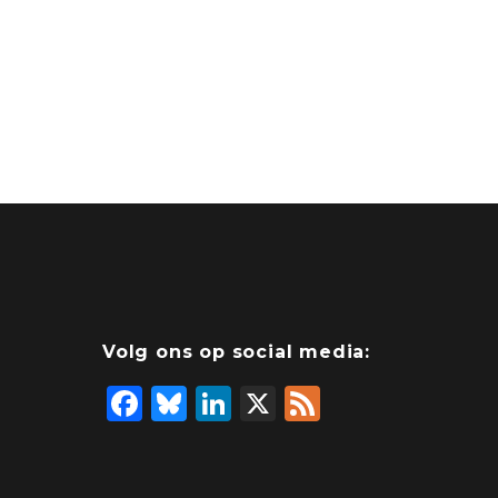
Volg ons op social media:
F
Bl
Li
X
F
a
u
n
e
c
e
k
e