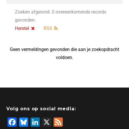
Zoeken afgerond. 0 overeenkomende records
gevonden.
Herstel
RSS
Geen vermeldingen gevonden die aan je zoekopdracht
voldoen.
Volg ons op social media:
F
Bl
Li
X
F