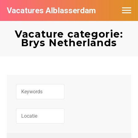
Vacatures Alblasserdam
Vacatures per bedrijf in Alblasserdam
Vacature categorie:
De populairste vacatures in Alblasserdam
Brys Netherlands