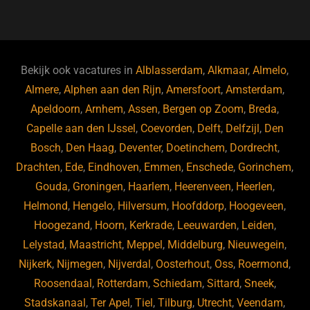
a
u
n
e
c
e
k
e
e
s
e
d
b
ky
dI
Bekijk ook vacatures in
Alblasserdam
,
Alkmaar
,
Almelo
,
o
n
Almere
,
Alphen aan den Rijn
,
Amersfoort
,
Amsterdam
,
Apeldoorn
,
Arnhem
,
Assen
,
Bergen op Zoom
,
Breda
,
o
Capelle aan den IJssel
,
Coevorden
,
Delft
,
Delfzijl
,
Den
k
Bosch
,
Den Haag
,
Deventer
,
Doetinchem
,
Dordrecht
,
Drachten
,
Ede
,
Eindhoven
,
Emmen
,
Enschede
,
Gorinchem
,
Gouda
,
Groningen
,
Haarlem
,
Heerenveen
,
Heerlen
,
Helmond
,
Hengelo
,
Hilversum
,
Hoofddorp
,
Hoogeveen
,
Hoogezand
,
Hoorn
,
Kerkrade
,
Leeuwarden
,
Leiden
,
Lelystad
,
Maastricht
,
Meppel
,
Middelburg
,
Nieuwegein
,
Nijkerk
,
Nijmegen
,
Nijverdal
,
Oosterhout
,
Oss
,
Roermond
,
Roosendaal
,
Rotterdam
,
Schiedam
,
Sittard
,
Sneek
,
Stadskanaal
,
Ter Apel
,
Tiel
,
Tilburg
,
Utrecht
,
Veendam
,