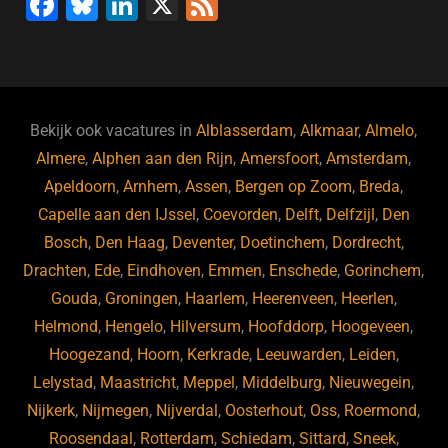
F
Bl
Li
X
F
a
u
n
e
c
e
k
e
e
s
e
d
b
ky
dI
Bekijk ook vacatures in
Alblasserdam
,
Alkmaar
,
Almelo
,
o
n
Almere
,
Alphen aan den Rijn
,
Amersfoort
,
Amsterdam
,
Apeldoorn
,
Arnhem
,
Assen
,
Bergen op Zoom
,
Breda
,
o
Capelle aan den IJssel
,
Coevorden
,
Delft
,
Delfzijl
,
Den
k
Bosch
,
Den Haag
,
Deventer
,
Doetinchem
,
Dordrecht
,
Drachten
,
Ede
,
Eindhoven
,
Emmen
,
Enschede
,
Gorinchem
,
Gouda
,
Groningen
,
Haarlem
,
Heerenveen
,
Heerlen
,
Helmond
,
Hengelo
,
Hilversum
,
Hoofddorp
,
Hoogeveen
,
Hoogezand
,
Hoorn
,
Kerkrade
,
Leeuwarden
,
Leiden
,
Lelystad
,
Maastricht
,
Meppel
,
Middelburg
,
Nieuwegein
,
Nijkerk
,
Nijmegen
,
Nijverdal
,
Oosterhout
,
Oss
,
Roermond
,
Roosendaal
,
Rotterdam
,
Schiedam
,
Sittard
,
Sneek
,